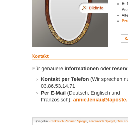
H:
Prof
Alt
Pre
Für genauere
informationen
oder
reserv
Kontakt per
Telefon
(Wir sprechen nu
03.86.53.14.71
Per E-Mail
(Deutsch, Englisch und
Französisch):
annie.leniau@laposte.
Spiegel in
Frankreich Rahmen Spiegel
,
Frankreich Spiegel
,
Oval spi